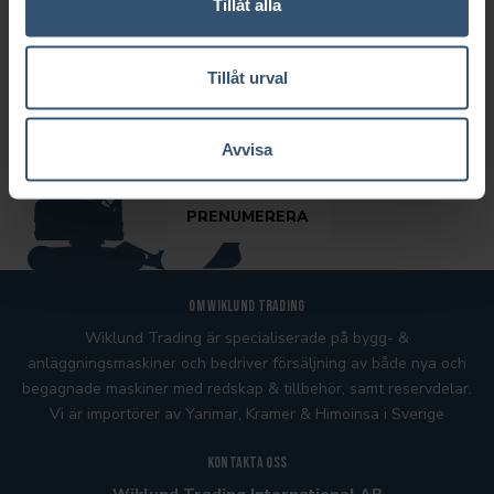
Tillåt alla
NYHETSBREV
Vill ni ta del av vårt nyhetsbrev? Vänligen fyll i er e-postadress
Tillåt urval
adress i fältet nedan.
Avvisa
Om Wiklund Trading
Wiklund Trading är specialiserade på bygg- &
anläggningsmaskiner och bedriver försäljning av både nya och
begagnade maskiner med redskap & tillbehör, samt reservdelar.
Vi är importörer av Yanmar, Kramer
& Himoinsa
i Sverige
Kontakta oss