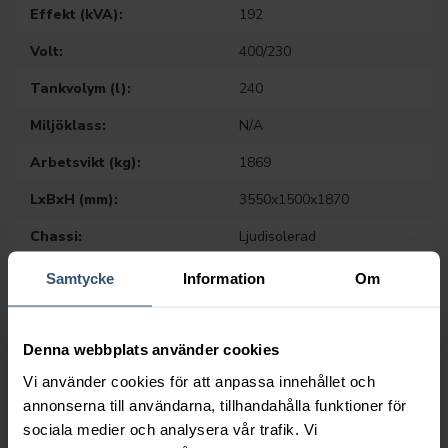
Effekt (kVA):
192
Volt:
400/230
Tankvolym (l):
240
Miljöklass:
N/A
Arbetsvikt (kg):
1869
LxBxH (mm):
3550x1500x1870
Chassi:
Ljudisolerad
Motor:
FPT_Iveco
Samtycke
Information
Om
Broschyr (pdf)
Denna webbplats använder cookies
Vi använder cookies för att anpassa innehållet och
annonserna till användarna, tillhandahålla funktioner för
sociala medier och analysera vår trafik. Vi