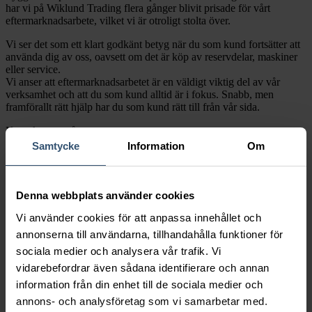
har vi på Wiklund Trading flera gånger blivit prisade för vårt
eftermarknadsarbete, vilket vi är otroligt stolta över.
Vi ser det som ett klart godkänt betyg när du som kund fortsätter att
använda dig av oss, oavsett om det är köp av reservdelar, maskiner
eller service.
Vi anser att eftermarknadsarbetet är en väldigt viktig del av vår
verksamhet och att du som kund alltid är i fokus. Snabb, men
framförallt rätt hjälp har du som kund rätt till från vår sida.
Kontakta oss på:
0418 – 43 30 30
Samtycke
Information
Om
parts@wiklundtrading.com
Eller fyll i formuläret, så kontaktar vi dig!
Denna webbplats använder cookies
Vi använder cookies för att anpassa innehållet och
annonserna till användarna, tillhandahålla funktioner för
sociala medier och analysera vår trafik. Vi
vidarebefordrar även sådana identifierare och annan
information från din enhet till de sociala medier och
annons- och analysföretag som vi samarbetar med.