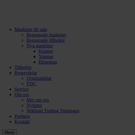
Maskiner till salu
Begagnade maskiner
Begagnade tillbehör
Nya maskiner
Kramer
Yanmar
Himoinsa
Tillbehör
Reservdelar
Originaldelar
FDC
Service
Om oss
Mer om oss
Nyheter
Wiklund Trading Tidningen
Partners
Kontakt
Meny