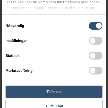
Dessa kan i sin tur kombinera informationen med annan
Skicka
information som du har tillhandahållit eller som de har
samlat in när du har använt deras tjänster.
Samtyckesval
Johan Schrewelius
Reservdelsansvarig
070 940 78 42
Nödvändig
Ulf Svensson
Reservdelar
070 345 30 15
Inställningar
Vill du veta mer?
Statistik
Fyll i formuläret nedan så hör vi av oss inom kort!
Marknadsföring
Tillåt alla
Tillåt urval
Skicka