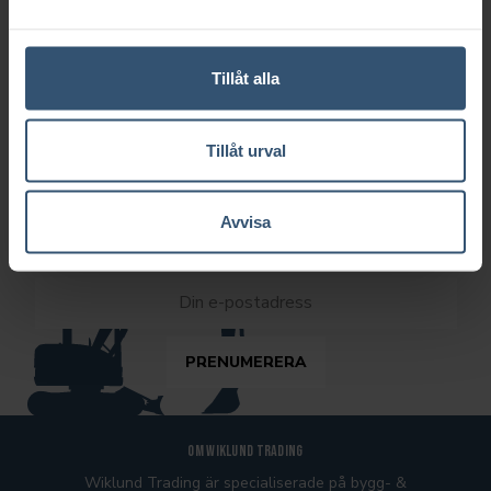
SKICKA
Tillåt alla
Tillåt urval
NYHETSBREV
Avvisa
Vill ni ta del av vårt nyhetsbrev? Vänligen fyll i er e-postadress
adress i fältet nedan.
Om Wiklund Trading
Wiklund Trading är specialiserade på bygg- &