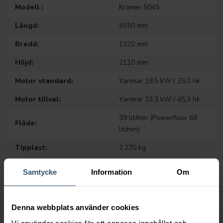
Modell :
Kramer 5045
Längd:
4550 mm
Bredd:
1320 mm
Höjd:
2110 mm
Motor standard:
Yanmar 18,5 kW / 25,2 hk
Motor tillval:
Yanmar 33,3 kW / 45,3 hk
39 lit/min (Powerflow 69
Flöde:
lit/min)
Tipplast:
2.270 kg
Lasthöjd :
2350 mm
Samtycke
Information
Om
Vändradie:
2330 mm
Hastighet:
20/30 km/h
Denna webbplats använder cookies
Vi använder cookies för att anpassa innehållet och