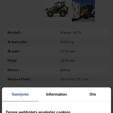
Modell :
Kramer 5075
Arbetsvikt :
4.100 kg
Bredd :
1720 mm
Höjd:
2450 mm
Motor :
Kohler
Motoreffekt :
55,4 kW / 75,3 hk
Tipplast :
3.150 kg
Samtycke
Information
Om
Lasthöjd :
2915 mm
Vändradie:
2840 mm
Denna webbplats använder cookies