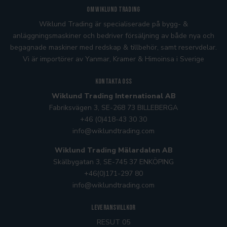
Om Wiklund Trading
Wiklund Trading är specialiserade på bygg- &
anläggningsmaskiner och bedriver försäljning av både nya och
begagnade maskiner med redskap & tillbehör, samt reservdelar.
Vi är importörer av Yanmar, Kramer
& Himoinsa
i Sverige
Kontakta oss
Wiklund Trading International AB
Fabriksvägen 3, SE-268 73 BILLEBERGA
+46 (0)418-43 30 30
info@wiklundtrading.com
Wiklund Trading Mälardalen AB
Skälbygatan 3, SE-745 37 ENKÖPING
+46(0)171-297 80
info@wiklundtrading.com
Leveransvillkor
RESUT 05