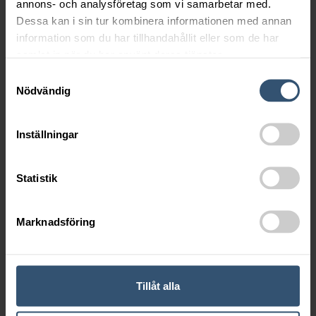
annons- och analysföretag som vi samarbetar med.
Dessa kan i sin tur kombinera informationen med annan
information som du har tillhandahållit eller som de har
samlat in när du har använt deras tjänster.
Samtyckesval
Nödvändig
Inställningar
Statistik
SKICKA
Marknadsföring
NYHETSBREV
Tillåt alla
Vill ni ta del av vårt nyhetsbrev? Vänligen fyll i er e-postadress
adress i fältet nedan.