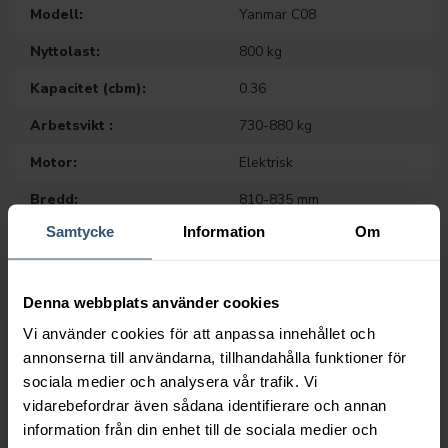
Modell:
Yanmar C08
Nyttolast:
800 kg
Kapacitet (cbm):
0.36
Arbetsvikt :
730-880 kg
Motor:
Elektrisk
Bredd:
810-835 mm
Samtycke
Information
Om
Tippfunktion:
Framåt
Denna webbplats använder cookies
Vi använder cookies för att anpassa innehållet och
annonserna till användarna, tillhandahålla funktioner för
sociala medier och analysera vår trafik. Vi
vidarebefordrar även sådana identifierare och annan
information från din enhet till de sociala medier och