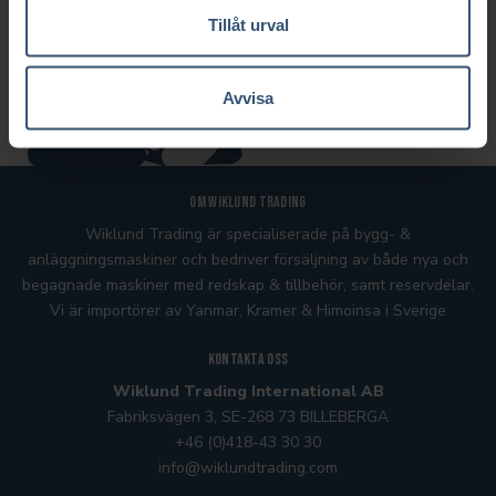
Tillåt urval
Avvisa
Om Wiklund Trading
Wiklund Trading är specialiserade på bygg- &
anläggningsmaskiner och bedriver försäljning av både nya och
begagnade maskiner med redskap & tillbehör, samt reservdelar.
Vi är importörer av Yanmar, Kramer
& Himoinsa
i Sverige
Kontakta oss
Wiklund Trading International AB
Fabriksvägen 3, SE-268 73 BILLEBERGA
+46 (0)418-43 30 30
info@wiklundtrading.com