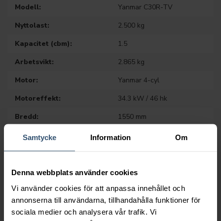
Modell:
Yanmar C30R-TV
Nyttolast:
2.500 kg
Kapacitet (cbm):
1.5
Arbetsvikt:
2.865 kg
Motor:
Yanmar 4-cyl
Motoreffekt:
34.3 kW / 46 hk
Bredd:
1550 mm
Tippfunktion:
Svivlande
Samtycke
Information
Om
Broschyr (pdf)
Denna webbplats använder cookies
Vi använder cookies för att anpassa innehållet och
annonserna till användarna, tillhandahålla funktioner för
sociala medier och analysera vår trafik. Vi