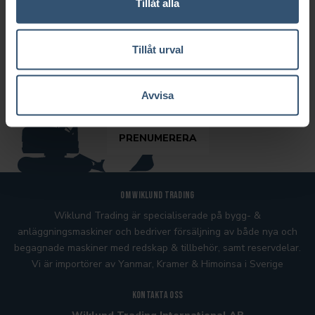
Tillåt alla
NYHETSBREV
Vill ni ta del av vårt nyhetsbrev? Vänligen fyll i er e-postadress
Tillåt urval
adress i fältet nedan.
Avvisa
Om Wiklund Trading
Wiklund Trading är specialiserade på bygg- &
anläggningsmaskiner och bedriver försäljning av både nya och
begagnade maskiner med redskap & tillbehör, samt reservdelar.
Vi är importörer av Yanmar, Kramer
& Himoinsa
i Sverige
Kontakta oss