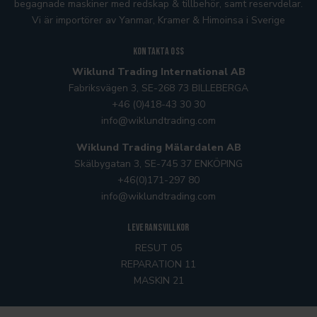
begagnade maskiner med redskap & tillbehör, samt reservdelar.
Vi är importörer av Yanmar, Kramer
& Himoinsa
i Sverige
Kontakta oss
Wiklund Trading International AB
Fabriksvägen 3, SE-268 73 BILLEBERGA
+46 (0)418-43 30 30
info@wiklundtrading.com
Wiklund Trading Mälardalen AB
Skälbygatan 3, SE-745 37 ENKÖPING
+46(0)171-297 80
info@wiklundtrading.com
Leveransvillkor
RESUT 05
REPARATION 11
MASKIN 21