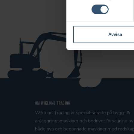
Vill ni ta
Avvisa
Om Wiklund Trading
Wiklund Trading är specialiserade på bygg- &
anläggningsmaskiner och bedriver försäljning av
både nya och begagnade maskiner med redska