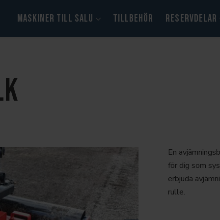
MASKINER TILL SALU
TILLBEHÖR
RESERVDELAR
LK
Kramer
Yanmar
Himoinsa
En avjämningsba
för dig som sys
erbjuda avjämni
rulle.