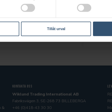
NYHETSBREV
 del av vårt nyhetsbrev? Vänligen fyll i er e-postadress adress i fä
Tillåt urval
Kontakta oss
Le
Wiklund Trading International AB
R
Fabriksvägen 3, SE-268 73 BILLEBERGA
R
p &
+46 (0)418-43 30 30
M