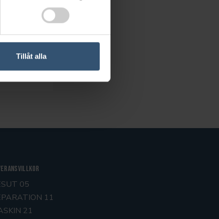
ltet nedan.
Tillåt alla
veransvillkor
ESUT 05
EPARATION 11
ASKIN 21