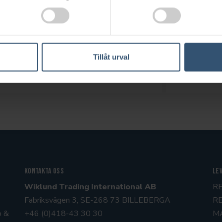
NYHETSBREV
 del av vårt nyhetsbrev? Vänligen fyll i er e-postadress adress i fä
Tillåt urval
Kontakta oss
Le
Wiklund Trading International AB
R
Fabriksvägen 3, SE-268 73 BILLEBERGA
R
p &
+46 (0)418-43 30 30
M