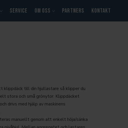
SERVICE
OM OSS
PARTNERS
KONTAKT
 klippdäck till din hjullastare så klipper du
elt stora och små grönytor. Klippdäcket
och drivs med hjälp av maskinens
.
steras manuellt genom att enkelt höja/sänka
a pivåhjul. Mellan aggregatet och lastaren