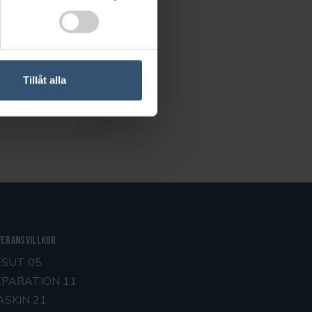
ltet nedan.
Tillåt alla
veransvillkor
ESUT 05
EPARATION 11
ASKIN 21