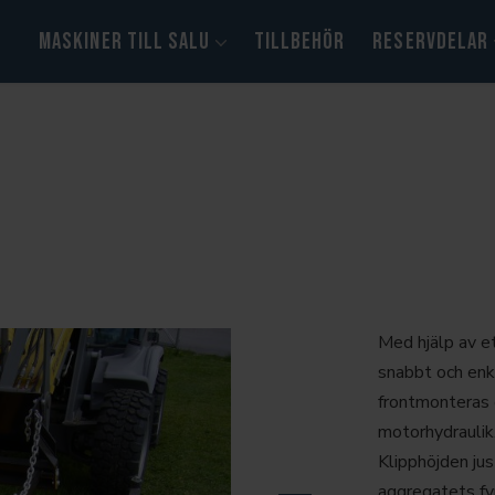
MASKINER TILL SALU
TILLBEHÖR
RESERVDELAR
Kramer
Yanmar
Himoinsa
Med hjälp av ett
snabbt och enk
frontmonteras 
motorhydraulik
Klipphöjden ju
aggregatets fyr