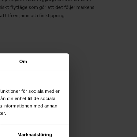
iskt flytläge som gör att det följer markens
att få en jämn och fin klippning.
Om
funktioner för sociala medier
n din enhet till de sociala
ra informationen med annan
er.
Marknadsföring