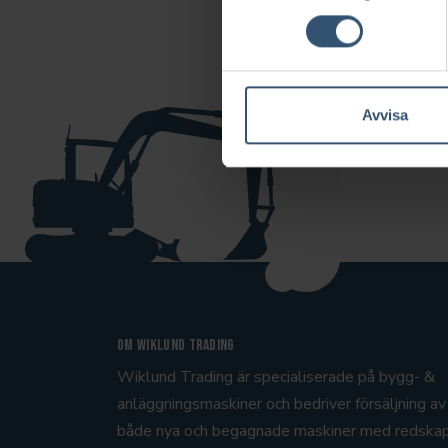
Vill ni ta
Avvisa
Om Wiklund Trading
Wiklund Trading är specialiserade på bygg- &
anläggningsmaskiner och bedriver försäljning av
både nya och begagnade maskiner med redska