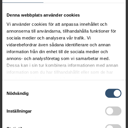
Denna webbplats använder cookies
Vi använder cookies för att anpassa innehållet och
annonserna till användarna, tillhandahålla funktioner för
Med ett slaghuvud monterat på din grävmaskin håller vi enkelt
sociala medier och analysera vår trafik. Vi
gräset i schack. Optimal i alla typer av gräs, lämpar sig bäst ihop
vidarebefordrar även sådana identifierare och annan
med grävmaskin på ytor där inte en vanlig gräsklippare kommer
information från din enhet till de sociala medier och
åt, såsom släntor/dikesklippning. Även optimal fram på din
annons- och analysföretag som vi samarbetar med.
hjullastare / redskapsbärare för skötsel av större grönytor /
Dessa kan i sin tur kombinera informationen med annan
ängar
information som du har tillhandahållit eller som de har
samlat in när du har använt deras tjänster.
Samtyckesval
Nödvändig
NYHETSBREV
Vill ni ta del av vårt nyhetsbrev? Vänligen fyll i er e-postadress
Inställningar
adress i fältet nedan.