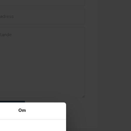
ICKA
Om