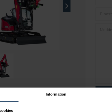
anmar SV100-7
SK
Information
.705 kg
cookies