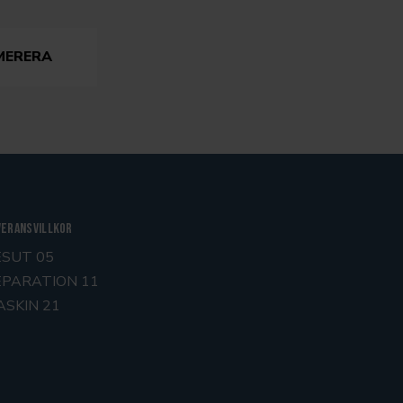
veransvillkor
ESUT 05
EPARATION 11
ASKIN 21