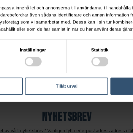
anmar 4-cyl
npassa innehållet och annonserna till användarna, tillhandahålla 
1 kW / 69 hk
idarebefordrar även sådana identifierare och annan information frå
ysföretag som vi samarbetar med. Dessa kan i sin tur kombine
320 mm
dahållit eller som de har samlat in när du har använt deras tjänst
570 mm
Inställningar
Statistik
Broschyr (pdf)
Tillåt urval
NYHETSBREV
 del av vårt nyhetsbrev? Vänligen fyll i er e-postadress adress i fä