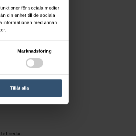
funktioner för sociala medier
n din enhet till de sociala
ra informationen med annan
er.
Marknadsföring
Tillåt alla
ltet nedan.