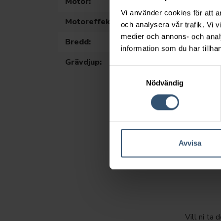
Motor:
Y
Vi använder cookies för att a
Motoreffekt:
5
och analysera vår trafik. Vi v
medier och annons- och anal
Bredd:
2
information som du har tillhan
Grävdjup:
4
Samtyckesval
Nödvändig
Avvisa
Vill ni ta