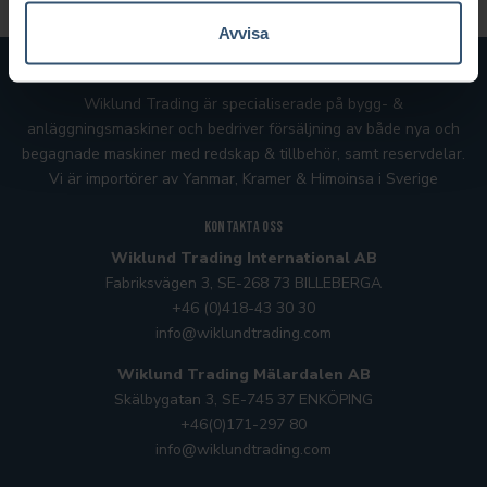
Avvisa
Om Wiklund Trading
Wiklund Trading är specialiserade på bygg- &
anläggningsmaskiner och bedriver försäljning av både nya och
begagnade maskiner med redskap & tillbehör, samt reservdelar.
Vi är importörer av Yanmar, Kramer
& Himoinsa
i Sverige
Kontakta oss
Wiklund Trading International AB
Fabriksvägen 3, SE-268 73 BILLEBERGA
+46 (0)418-43 30 30
info@wiklundtrading.com
Wiklund Trading Mälardalen AB
Skälbygatan 3, SE-745 37 ENKÖPING
+46(0)171-297 80
info@wiklundtrading.com