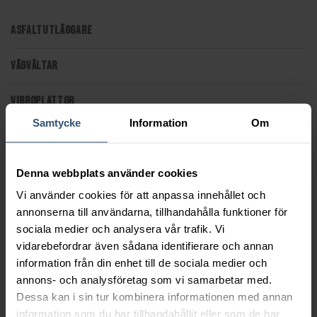
ASFALTUTLÄGGARE
VÄGVÄLTAR
VIBROPLATTOR
Samtycke
Information
Om
HYDRAULHAMMARE
BELYSNING
Denna webbplats använder cookies
Vi använder cookies för att anpassa innehållet och
TILLBEHÖR/REDSKAP
annonserna till användarna, tillhandahålla funktioner för
sociala medier och analysera vår trafik. Vi
vidarebefordrar även sådana identifierare och annan
information från din enhet till de sociala medier och
annons- och analysföretag som vi samarbetar med.
Dessa kan i sin tur kombinera informationen med annan
information som du har tillhandahållit eller som de har