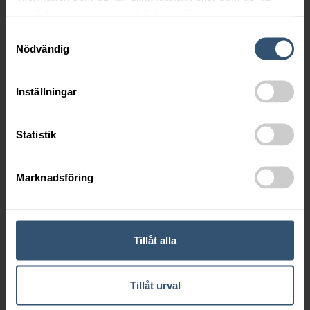
samlat in när du har använt deras tjänster.
Samtyckesval
Nödvändig
Inställningar
Atlas Copco EC40T
År: 2020
Statistik
Marknadsföring
NYHETSBREV
Vill ni ta del av vårt nyhetsbrev? Vänligen fyll i er e-postadress
adress i fältet nedan.
Tillåt alla
Tillåt urval