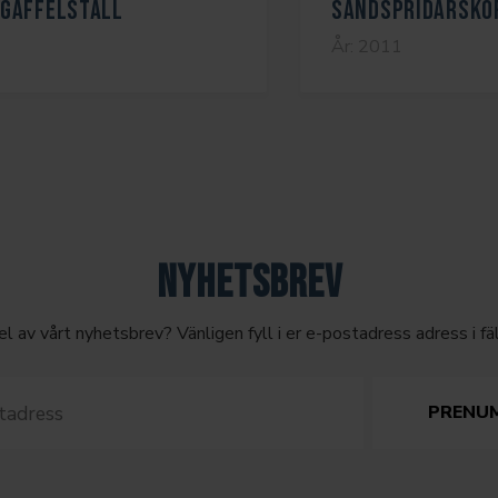
GAFFELSTÄLL
SANDSPRIDARSKO
År: 2011
NYHETSBREV
 del av vårt nyhetsbrev? Vänligen fyll i er e-postadress adress i fä