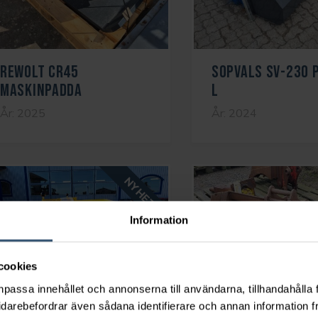
REWOLT CR45
SOPVALS SV-230 
MASKINPADDA
L
År: 2025
År: 2024
Information
cookies
npassa innehållet och annonserna till användarna, tillhandahålla 
idarebefordrar även sådana identifierare och annan information frå