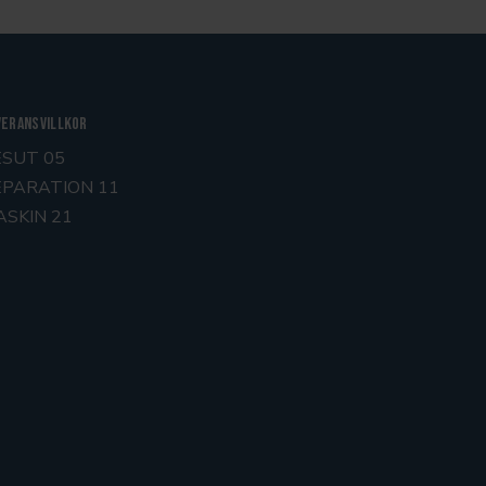
veransvillkor
ESUT 05
EPARATION 11
ASKIN 21