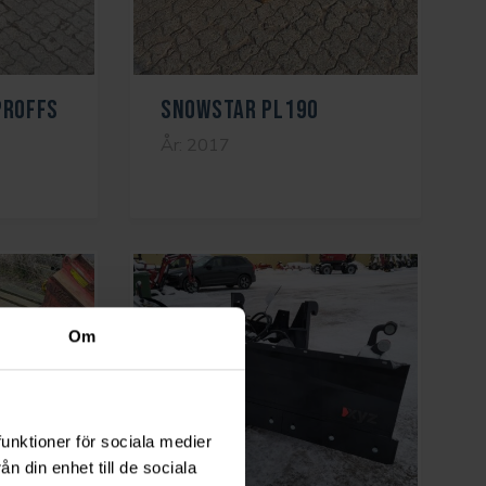
Proffs
SNOWSTAR PL190
År: 2017
Om
funktioner för sociala medier
n din enhet till de sociala