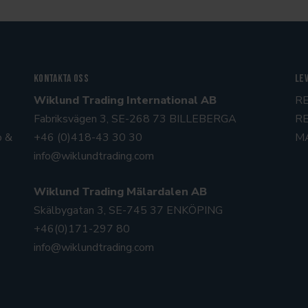
Kontakta oss
Le
Wiklund Trading International AB
R
Fabriksvägen 3, SE-268 73 BILLEBERGA
R
p &
+46 (0)418-43 30 30
M
info@wiklundtrading.com
Wiklund Trading Mälardalen AB
Skälbygatan 3, SE-745 37 ENKÖPING
+46(0)171-297 80
info@wiklundtrading.com